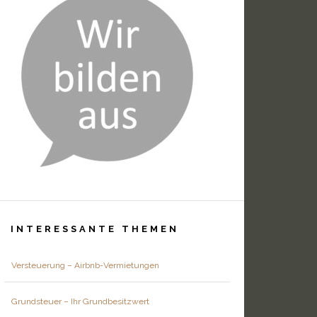
INTERESSANTE THEMEN
Versteuerung – Airbnb-Vermietungen
Grundsteuer – Ihr Grundbesitzwert