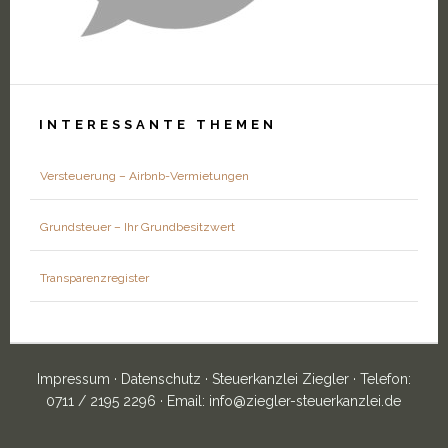
INTERESSANTE THEMEN
Versteuerung – Airbnb-Vermietungen
Grundsteuer – Ihr Grundbesitzwert
Transparenzregister
Impressum
·
Datenschutz
· Steuerkanzlei Ziegler · Telefon:
0711 / 2195 2296 · Email: info@ziegler-steuerkanzlei.de